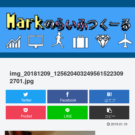
img_20181209_125620403249561522309
2701.jpg
Twitter
Facebook
はてブ
Pocket
LINE
コピー
2019.01.19