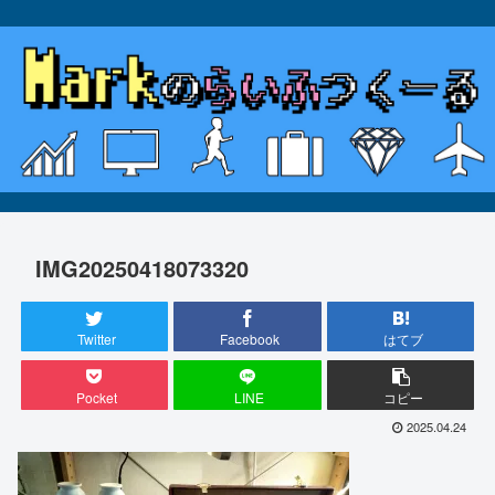
IMG20250418073320
Twitter
Facebook
はてブ
Pocket
LINE
コピー
2025.04.24