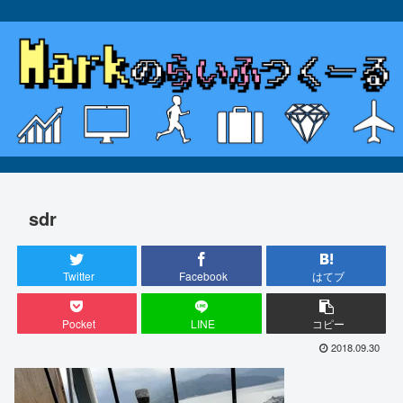
sdr
Twitter
Facebook
はてブ
Pocket
LINE
コピー
2018.09.30