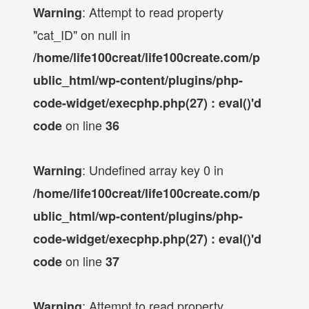
: Attempt to read property
Warning
"cat_ID" on null in
/home/life100creat/life100create.com/p
ublic_html/wp-content/plugins/php-
code-widget/execphp.php(27) : eval()'d
on line
code
36
: Undefined array key 0 in
Warning
/home/life100creat/life100create.com/p
ublic_html/wp-content/plugins/php-
code-widget/execphp.php(27) : eval()'d
on line
code
37
: Attempt to read property
Warning