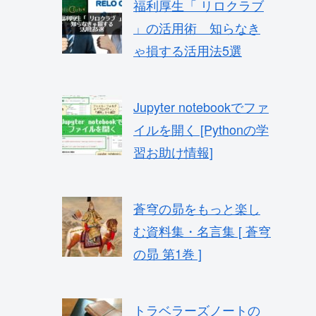
福利厚生「 リロクラブ
」の活用術 知らなき
ゃ損する活用法5選
Jupyter notebookでファ
イルを開く [Pythonの学
習お助け情報]
蒼穹の昴をもっと楽し
む資料集・名言集 [ 蒼穹
の昴 第1巻 ]
トラベラーズノートの