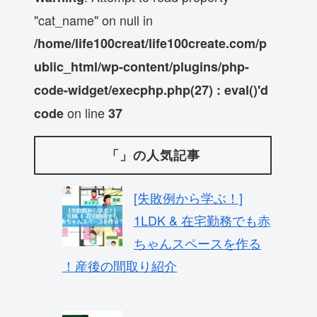
"cat_name" on null in
/home/life100creat/life100create.com/p
ublic_html/wp-content/plugins/php-
code-widget/execphp.php(27) : eval()'d
on line
code
37
「」の人気記事
[失敗例から学ぶ！]
1LDK & 在宅勤務でも赤
ちゃんスペースを作る
！産後の間取り紹介