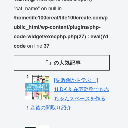
"cat_name" on null in
/home/life100creat/life100create.com/p
ublic_html/wp-content/plugins/php-
code-widget/execphp.php(27) : eval()'d
on line
code
37
「」の人気記事
[失敗例から学ぶ！]
1LDK & 在宅勤務でも赤
ちゃんスペースを作る
！産後の間取り紹介