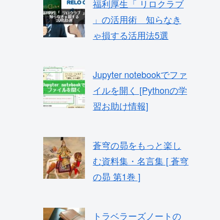
福利厚生「 リロクラブ
」の活用術 知らなき
ゃ損する活用法5選
Jupyter notebookでファ
イルを開く [Pythonの学
習お助け情報]
蒼穹の昴をもっと楽し
む資料集・名言集 [ 蒼穹
の昴 第1巻 ]
トラベラーズノートの