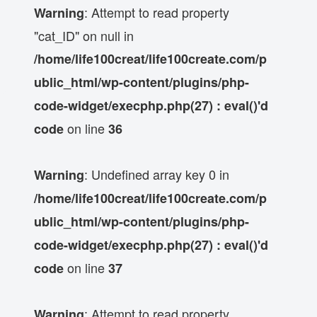
: Attempt to read property
Warning
"cat_ID" on null in
/home/life100creat/life100create.com/p
ublic_html/wp-content/plugins/php-
code-widget/execphp.php(27) : eval()'d
on line
code
36
: Undefined array key 0 in
Warning
/home/life100creat/life100create.com/p
ublic_html/wp-content/plugins/php-
code-widget/execphp.php(27) : eval()'d
on line
code
37
: Attempt to read property
Warning