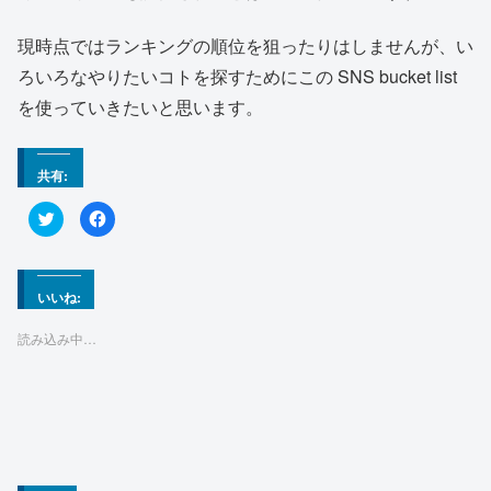
現時点ではランキングの順位を狙ったりはしませんが、い
ろいろなやりたいコトを探すためにこの SNS bucket list
を使っていきたいと思います。
共有:
ク
F
リ
a
ッ
c
ク
e
し
b
て
o
T
o
いいね:
w
k
i
で
t
共
読み込み中…
t
有
e
す
r
る
で
に
共
は
有
ク
(
リ
新
ッ
し
ク
い
し
ウ
て