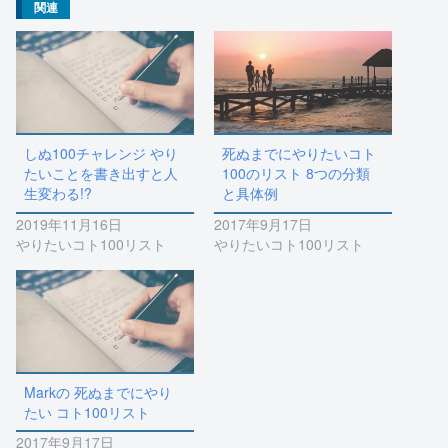
ィ
く
関連
ン
だ
ド
さ
ウ
い
で
(
開
新
き
し
ま
い
す
ウ
)
ィ
ン
ド
ウ
しぬ100チャレンジ やり
死ぬまでにやりたいコト
で
開
たいことを書き出すと人
100のリスト 8つの分類
き
生変わる!?
と具体例
ま
す
)
2019年11月16日
2017年9月17日
やりたいコト100リスト
やりたいコト100リスト
Markの 死ぬまでにやり
たい コト100リスト
2017年9月17日