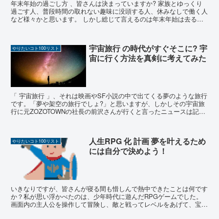
年末年始の過ごし方 、皆さんは決まっていますか? 家族とゆっくり
過ごす人、普段時間の取れない趣味に没頭する人、休みなしで働く人
など様々かと思います。 しかし総じて言えるのは年末年始は去る年
の1年間を振り返る機会であり、来たる新たな1年の...
宇宙旅行 の時代がすぐそこに? 宇
やりたいコト100リスト
宙に行く方法を真剣に考えてみた
「 宇宙旅行 」、それは映画やSF小説の中で出てくる夢のような旅行
です。「夢や架空の旅行でしょ?」と思いますが、しかしその宇宙旅
行に元ZOZOTOWNの社長の前沢さんが行くと言ったニュースは記憶
に新しいです。もう宇宙旅行は SF や空想の架...
人生RPG 化 計画 夢を叶えるため
やりたいコト100リスト
には自分で決めよう！
いきなりですが、皆さんが寝る間も惜しんで熱中できたことは何です
か？私が思い浮かべたのは、少年時代に遊んだRPGゲームでした。
画面内の主人公を操作して冒険し、敵と戦ってレベルをあげて、宝箱
を探していい装備を整えて、仲間と協力したり敵が味方に...