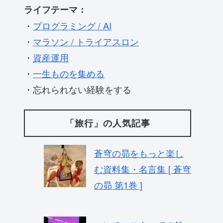
ライフテーマ：
・
プログラミング / AI
・
マラソン / トライアスロン
・
資産運用
・
一生ものを集める
・忘れられない経験をする
「旅行」の人気記事
蒼穹の昴をもっと楽し
む資料集・名言集 [ 蒼穹
の昴 第1巻 ]