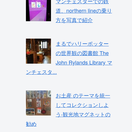
マンチェスターでの鉄
道、northern lineの乗り
方を写真で紹介
まるでハリーポッター
の世界観の図書館 The
John Rylands Library マ
ンチェスタ...
お土産 のテーマを統一
してコレクションしよ
う-観光地マグネットの
勧め