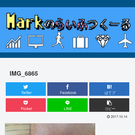
IMG_6865
Twitter
Facebook
はてブ
Pocket
LINE
コピー
2017.10.14