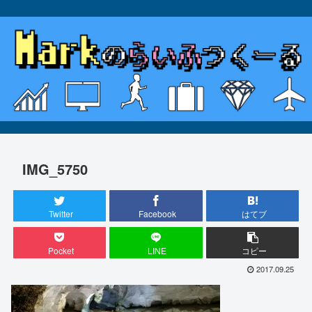
IMG_5750
Twitter
Facebook
はてブ
Pocket
LINE
コピー
2017.09.25