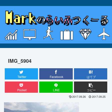
IMG_5904
Twitter
Facebook
はてブ
Pocket
LINE
コピー
2017.09.26
2017.09.25