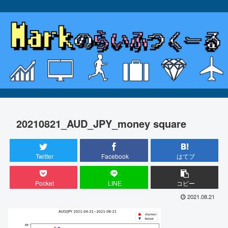
20210821_AUD_JPY_money square
Twitter
Facebook
はてブ
Pocket
LINE
コピー
2021.08.21