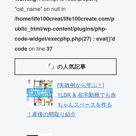
"cat_name" on null in
/home/life100creat/life100create.com/p
ublic_html/wp-content/plugins/php-
code-widget/execphp.php(27) : eval()'d
on line
code
37
「」の人気記事
[失敗例から学ぶ！]
1LDK & 在宅勤務でも赤
ちゃんスペースを作る
！産後の間取り紹介