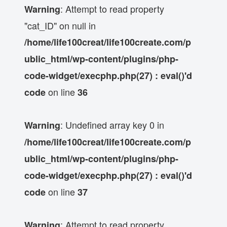
: Attempt to read property
Warning
"cat_ID" on null in
/home/life100creat/life100create.com/p
ublic_html/wp-content/plugins/php-
code-widget/execphp.php(27) : eval()'d
on line
code
36
: Undefined array key 0 in
Warning
/home/life100creat/life100create.com/p
ublic_html/wp-content/plugins/php-
code-widget/execphp.php(27) : eval()'d
on line
code
37
: Attempt to read property
Warning