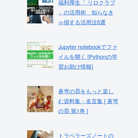
福利厚生「 リロクラブ
」の活用術 知らなき
ゃ損する活用法5選
Jupyter notebookでファ
イルを開く [Pythonの学
習お助け情報]
蒼穹の昴をもっと楽し
む資料集・名言集 [ 蒼穹
の昴 第1巻 ]
トラベラーズノートの