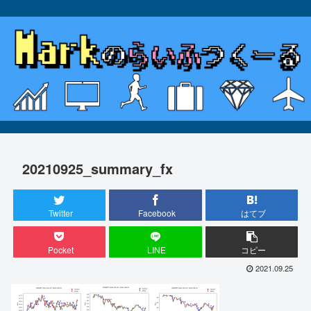
20210925_summary_fx
Twitter
Facebook
はてブ
Pocket
LINE
コピー
2021.09.25