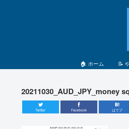
🏠 ホーム
📝
20211030_AUD_JPY_money sq
Twitter
Facebook
はてブ