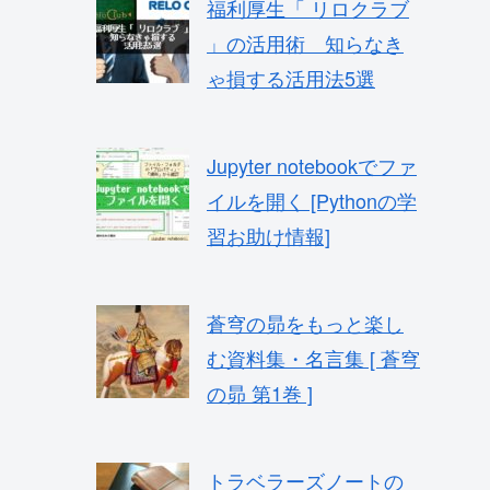
福利厚生「 リロクラブ
」の活用術 知らなき
ゃ損する活用法5選
Jupyter notebookでファ
イルを開く [Pythonの学
習お助け情報]
蒼穹の昴をもっと楽し
む資料集・名言集 [ 蒼穹
の昴 第1巻 ]
トラベラーズノートの