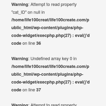
: Attempt to read property
Warning
"cat_ID" on null in
/home/life100creat/life100create.com/p
ublic_html/wp-content/plugins/php-
code-widget/execphp.php(27) : eval()'d
on line
code
36
: Undefined array key 0 in
Warning
/home/life100creat/life100create.com/p
ublic_html/wp-content/plugins/php-
code-widget/execphp.php(27) : eval()'d
on line
code
37
: Attempt to read property
Warning