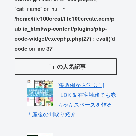
"cat_name" on null in
/home/life100creat/life100create.com/p
ublic_html/wp-content/plugins/php-
code-widget/execphp.php(27) : eval()'d
on line
code
37
「」の人気記事
[失敗例から学ぶ！]
1LDK & 在宅勤務でも赤
ちゃんスペースを作る
！産後の間取り紹介