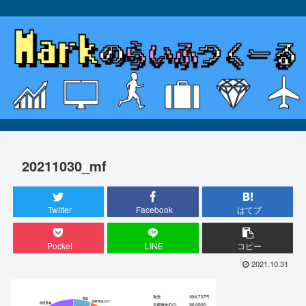
20211030_mf
Twitter
Facebook
はてブ
Pocket
LINE
コピー
2021.10.31