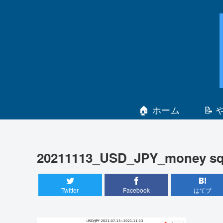
🏠 ホーム
📝
20211113_USD_JPY_money sq
Twitter
Facebook
はてブ