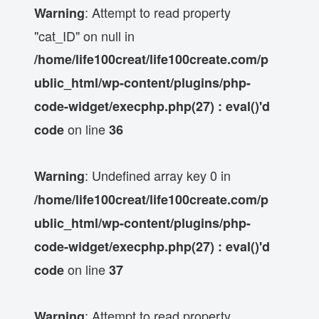
: Attempt to read property
Warning
"cat_ID" on null in
/home/life100creat/life100create.com/p
ublic_html/wp-content/plugins/php-
code-widget/execphp.php(27) : eval()'d
on line
code
36
: Undefined array key 0 in
Warning
/home/life100creat/life100create.com/p
ublic_html/wp-content/plugins/php-
code-widget/execphp.php(27) : eval()'d
on line
code
37
: Attempt to read property
Warning