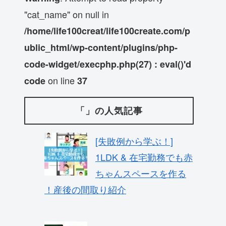
"cat_name" on null in
/home/life100creat/life100create.com/p
ublic_html/wp-content/plugins/php-
code-widget/execphp.php(27) : eval()'d
on line
code
37
「」の人気記事
[失敗例から学ぶ！]
1LDK & 在宅勤務でも赤
ちゃんスペースを作る
！産後の間取り紹介