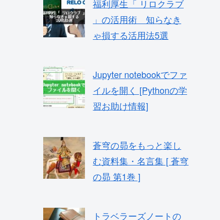
福利厚生「 リロクラブ
」の活用術 知らなき
ゃ損する活用法5選
Jupyter notebookでファ
イルを開く [Pythonの学
習お助け情報]
蒼穹の昴をもっと楽し
む資料集・名言集 [ 蒼穹
の昴 第1巻 ]
トラベラーズノートの