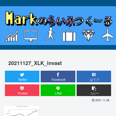
20211127_XLK_invast
Twitter
Facebook
はてブ
Pocket
LINE
コピー
2021.11.28