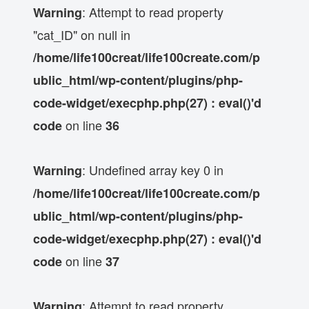
: Attempt to read property
Warning
"cat_ID" on null in
/home/life100creat/life100create.com/p
ublic_html/wp-content/plugins/php-
code-widget/execphp.php(27) : eval()'d
on line
code
36
: Undefined array key 0 in
Warning
/home/life100creat/life100create.com/p
ublic_html/wp-content/plugins/php-
code-widget/execphp.php(27) : eval()'d
on line
code
37
: Attempt to read property
Warning