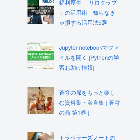
福利厚生「 リロクラブ
」の活用術 知らなき
ゃ損する活用法5選
Jupyter notebookでファ
イルを開く [Pythonの学
習お助け情報]
蒼穹の昴をもっと楽し
む資料集・名言集 [ 蒼穹
の昴 第1巻 ]
トラベラーズノートの