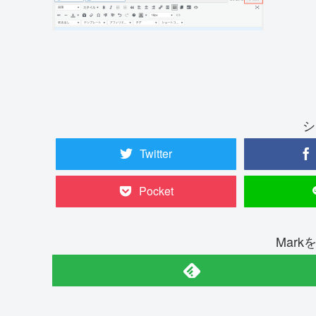
シ
Twitter
Pocket
Mar