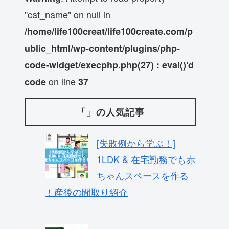
"cat_name" on null in
/home/life100creat/life100create.com/p
ublic_html/wp-content/plugins/php-
code-widget/execphp.php(27) : eval()'d
on line
code
37
「」の人気記事
[失敗例から学ぶ！]
1LDK & 在宅勤務でも赤
ちゃんスペースを作る
！産後の間取り紹介