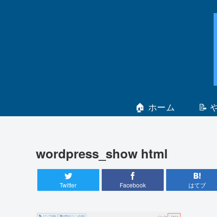
🏠 ホーム
📝
wordpress_show html
Twitter
Facebook
はてブ