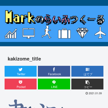
kakizome_title
Twitter
Facebook
はてブ
Pocket
LINE
コピー
2021.01.09