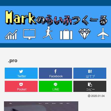
.pro
Twitter
Facebook
はてブ
Pocket
LINE
コピー
2020.01.04