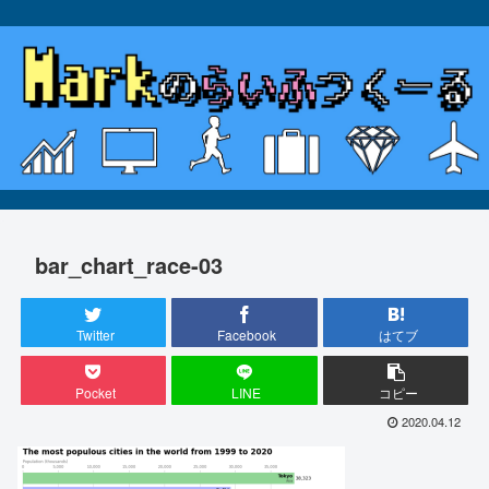
bar_chart_race-03
Twitter
Facebook
はてブ
Pocket
LINE
コピー
2020.04.12