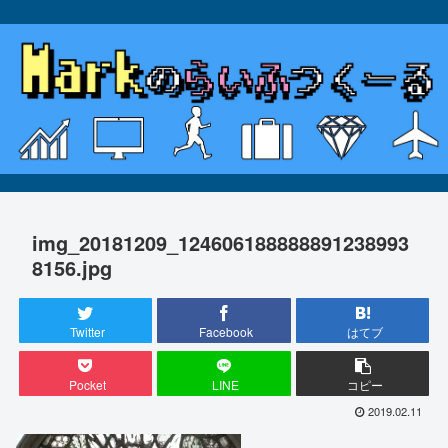
img_20181209_124606188888891238993
8156.jpg
Twitter
Facebook
はてブ
Pocket
LINE
コピー
2019.02.11