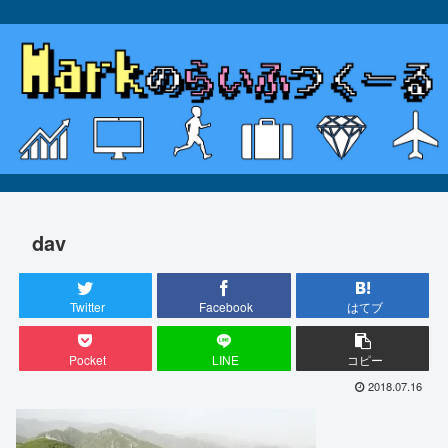
dav
Twitter
Facebook
はてブ
Pocket
LINE
コピー
2018.07.16