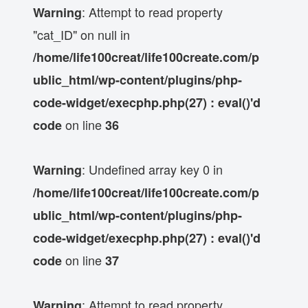
: Attempt to read property
Warning
"cat_ID" on null in
/home/life100creat/life100create.com/p
ublic_html/wp-content/plugins/php-
code-widget/execphp.php(27) : eval()'d
on line
code
36
: Undefined array key 0 in
Warning
/home/life100creat/life100create.com/p
ublic_html/wp-content/plugins/php-
code-widget/execphp.php(27) : eval()'d
on line
code
37
: Attempt to read property
Warning