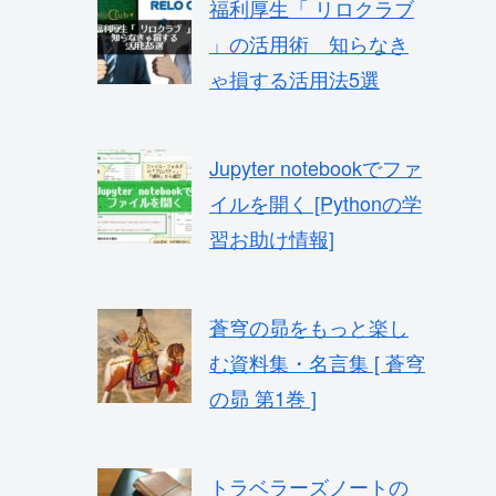
福利厚生「 リロクラブ
」の活用術 知らなき
ゃ損する活用法5選
Jupyter notebookでファ
イルを開く [Pythonの学
習お助け情報]
蒼穹の昴をもっと楽し
む資料集・名言集 [ 蒼穹
の昴 第1巻 ]
トラベラーズノートの