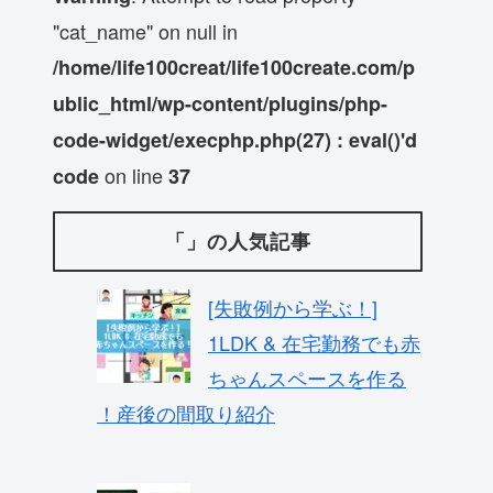
"cat_name" on null in
/home/life100creat/life100create.com/p
ublic_html/wp-content/plugins/php-
code-widget/execphp.php(27) : eval()'d
on line
code
37
「」の人気記事
[失敗例から学ぶ！]
1LDK & 在宅勤務でも赤
ちゃんスペースを作る
！産後の間取り紹介