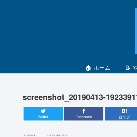
🏠 ホーム
📝
screenshot_20190413-1923391
Twitter
Facebook
はてブ