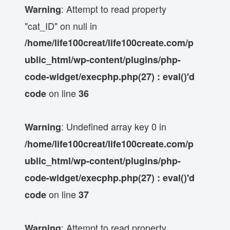
: Attempt to read property
Warning
"cat_ID" on null in
/home/life100creat/life100create.com/p
ublic_html/wp-content/plugins/php-
code-widget/execphp.php(27) : eval()'d
on line
code
36
: Undefined array key 0 in
Warning
/home/life100creat/life100create.com/p
ublic_html/wp-content/plugins/php-
code-widget/execphp.php(27) : eval()'d
on line
code
37
: Attempt to read property
Warning