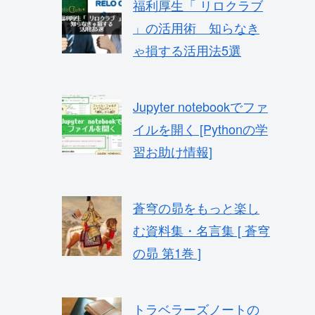
福利厚生「 リロクラブ
」の活用術 知らなき
ゃ損する活用法5選
Jupyter notebookでファ
イルを開く [Pythonの学
習お助け情報]
蒼穹の昴をもっと楽し
む資料集・名言集 [ 蒼穹
の昴 第1巻 ]
トラベラーズノートの