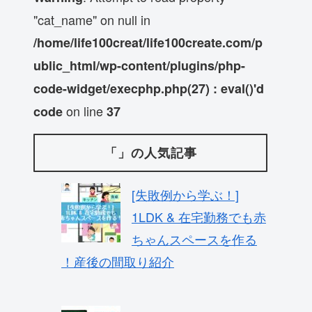
"cat_name" on null in
/home/life100creat/life100create.com/p
ublic_html/wp-content/plugins/php-
code-widget/execphp.php(27) : eval()'d
on line
code
37
「」の人気記事
[失敗例から学ぶ！]
1LDK & 在宅勤務でも赤
ちゃんスペースを作る
！産後の間取り紹介