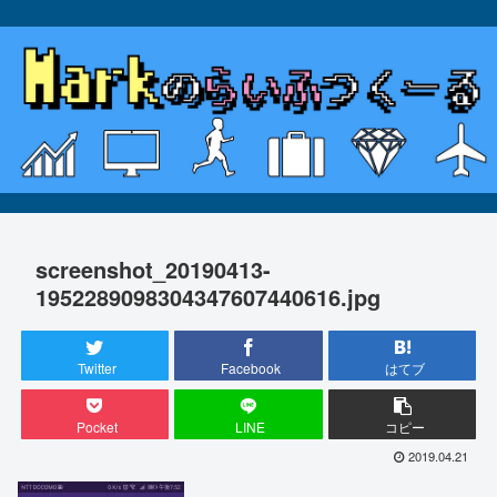
screenshot_20190413-
1952289098304347607440616.jpg
Twitter
Facebook
はてブ
Pocket
LINE
コピー
2019.04.21