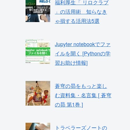
福利厚生「 リロクラブ
」の活用術 知らなき
ゃ損する活用法5選
Jupyter notebookでファ
イルを開く [Pythonの学
習お助け情報]
蒼穹の昴をもっと楽し
む資料集・名言集 [ 蒼穹
の昴 第1巻 ]
トラベラーズノートの