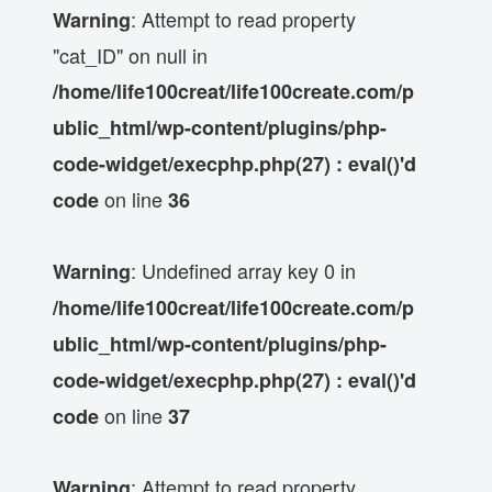
: Attempt to read property
Warning
"cat_ID" on null in
/home/life100creat/life100create.com/p
ublic_html/wp-content/plugins/php-
code-widget/execphp.php(27) : eval()'d
on line
code
36
: Undefined array key 0 in
Warning
/home/life100creat/life100create.com/p
ublic_html/wp-content/plugins/php-
code-widget/execphp.php(27) : eval()'d
on line
code
37
: Attempt to read property
Warning