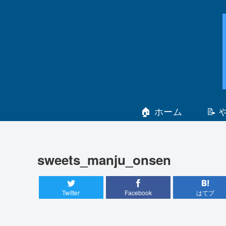
🏠 ホーム
📝
sweets_manju_onsen
Twitter
Facebook
はてブ