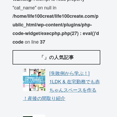
"cat_name" on null in
/home/life100creat/life100create.com/p
ublic_html/wp-content/plugins/php-
code-widget/execphp.php(27) : eval()'d
on line
code
37
「」の人気記事
[失敗例から学ぶ！]
1LDK & 在宅勤務でも赤
ちゃんスペースを作る
！産後の間取り紹介