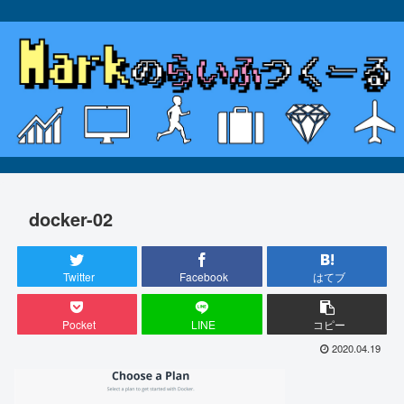
docker-02
Twitter
Facebook
はてブ
Pocket
LINE
コピー
2020.04.19