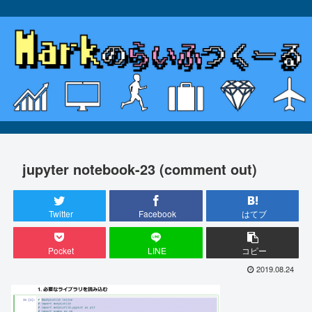
jupyter notebook-23 (comment out)
Twitter
Facebook
はてブ
Pocket
LINE
コピー
2019.08.24