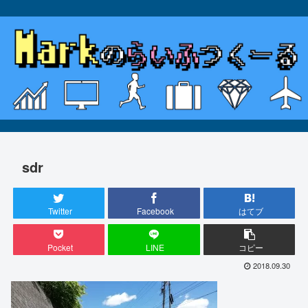
sdr
Twitter
Facebook
はてブ
Pocket
LINE
コピー
2018.09.30