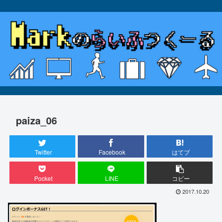
paiza_06
Twitter
Facebook
はてブ
Pocket
LINE
コピー
2017.10.20