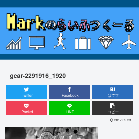
gear-2291916_1920
Twitter
Facebook
はてブ
Pocket
LINE
コピー
2017.09.23