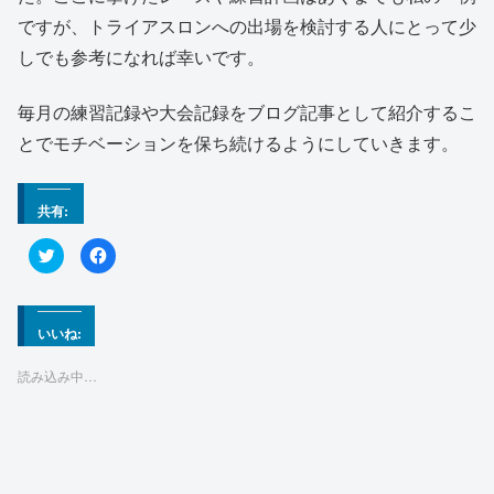
ですが、トライアスロンへの出場を検討する人にとって少
しでも参考になれば幸いです。
毎月の練習記録や大会記録をブログ記事として紹介するこ
とでモチベーションを保ち続けるようにしていきます。
共有:
ク
F
リ
a
ッ
c
ク
e
し
b
て
o
T
o
いいね:
w
k
i
で
t
共
読み込み中…
t
有
e
す
r
る
で
に
共
は
有
ク
(
リ
新
ッ
し
ク