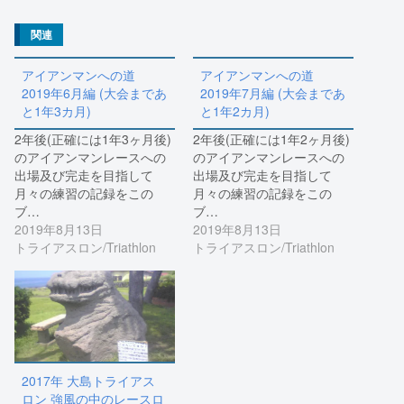
い
し
ウ
て
ィ
く
関連
ン
だ
ド
さ
ウ
い
で
(
アイアンマンへの道
アイアンマンへの道
開
新
2019年6月編 (大会まであ
2019年7月編 (大会まであ
き
し
ま
い
と1年3カ月)
と1年2カ月)
す
ウ
)
ィ
2年後(正確には1年3ヶ月後)
2年後(正確には1年2ヶ月後)
ン
ド
のアイアンマンレースへの
のアイアンマンレースへの
ウ
で
出場及び完走を目指して
出場及び完走を目指して
開
月々の練習の記録をこの
月々の練習の記録をこの
き
ま
ブ…
ブ…
す
)
2019年8月13日
2019年8月13日
トライアスロン/Triathlon
トライアスロン/Triathlon
2017年 大島トライアス
ロン 強風の中のレースロ