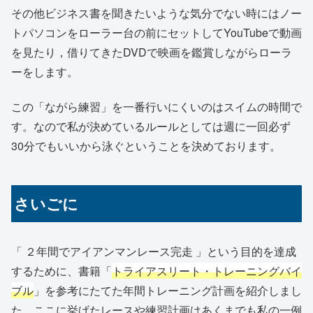
その他ビジネス書を聞きたいような気分でない時にはノー
トパソコンをローラー台の前にセットしてYouTubeで動画
を見たり，借りてきたDVDで映画を鑑賞しながらローラ
ーをします。
この「ながら練習」を一番行いにくいのはスイムの時間で
す。なので私が決めているルールとしては週に一回必ず
30分でもいいから泳ぐということを決めております。
さいごに
「 ２年間でアイアンマンレース完走 」という目的を達成
するために、書籍「
トライアスリート・トレーニングバイ
ブル
」を参考にたてた年間トレーニング計画を紹介しまし
た。ここに挙げたレースや練習計画はあくまでも私の一例