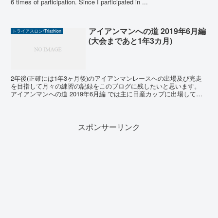
6 times of participation. Since I participated in ...
アイアンマンへの道 2019年6月編
トライアスロン/Triathlon
(大会まであと1年3カ月)
2年後(正確には1年3ヶ月後)のアイアンマンレースへの出場及び完走
を目指して月々の練習の記録をこのブログに残したいと思います。
アイアンマンへの道 2019年6月編 では主に日産カップに出場して感
じた良かった点、反省点と次の課題を示します。...
スポンサーリンク