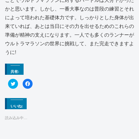
かと思います。しかし、一番大事なのは普段の練習とそれ
によって培われた基礎体力です。しっかりとした身体が出
来ていれば、あとは当日にその力を出せるためのこれらの
準備が精神の支えになります。一人でも多くのランナーが
ウルトラマラソンの世界に挑戦して、また完走できますよ
うに!
共有:
ク
F
リ
a
ッ
c
ク
e
し
b
て
o
T
o
いいね:
w
k
i
で
t
共
読み込み中…
t
有
e
す
r
る
で
に
共
は
有
ク