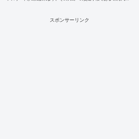
フェリー での船旅を快適に、お得に利用する方法を紹介し...
スポンサーリンク