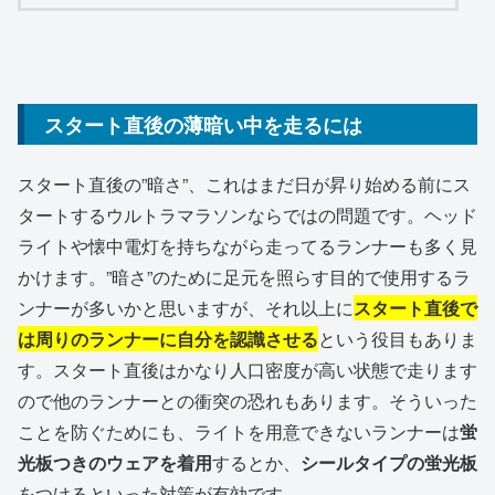
スタート直後の薄暗い中を走るには
スタート直後の”暗さ”、これはまだ日が昇り始める前にス
タートするウルトラマラソンならではの問題です。ヘッド
ライトや懐中電灯を持ちながら走ってるランナーも多く見
かけます。”暗さ”のために足元を照らす目的で使用するラ
ンナーが多いかと思いますが、それ以上に
スタート直後で
は周りのランナーに自分を認識させる
という役目もありま
す。スタート直後はかなり人口密度が高い状態で走ります
ので他のランナーとの衝突の恐れもあります。そういった
ことを防ぐためにも、ライトを用意できないランナーは
蛍
光板つきのウェアを着用
するとか、
シールタイプの蛍光板
をつけるといった対策が有効です。