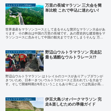
万里の長城マラソン 三大会を簡
ウルトラマラソン/Ultramarathon
単比較 これで申込に迷わない!
世界遺産をマラソンコースとして走るそんな贅沢なマラソン大会があ
ります、その舞台は中国の万里の長城です。あの歴史的な建造物をマ
ラソンコースに含みそして中国の観光までできてしまうそんな 万里
の長城マラソン を今回は紹介していきます。 実は...
野辺山ウルトラマラソン 完走記
ウルトラマラソン/Ultramarathon
最も過酷なウルトラレース!?
野辺山ウルトラマラソン はトレイルのコースがありアップダウンが
きついため、日本一きついウルトラのコースと言われている大会で
す。そして開催時期が6月ということもあり年によっては気温が高
く、完走率は年によって50%を切ります。そんな過酷なレース...
伊豆大島ジオパークマラソン 完
ウルトラマラソン/Ultramarathon
走&楽しむための準備ガイド