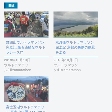
(
リ
関連
新
ッ
し
ク
い
し
ウ
て
ィ
く
ン
だ
ド
さ
ウ
い
で
(
開
新
き
し
ま
い
す
ウ
野辺山ウルトラマラソン
京丹後ウルトラマラソン
)
ィ
完走記 最も過酷なウルト
完走記 京都の裏側の絶景
ン
ド
ラレース!?
を走る
ウ
で
2018年10月13日
2018年10月6日
開
き
ウルトラマラソ
ウルトラマラソ
ま
す
ン/Ultramarathon
ン/Ultramarathon
)
富士五湖ウルトラマラソ
ン 富士山の周り118kmコ